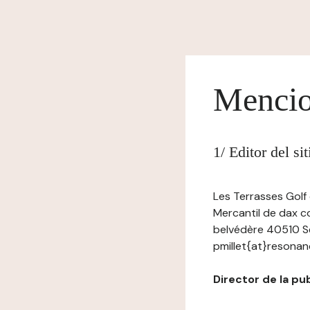
Mencio
1/ Editor del si
Les Terrasses Golf 
Mercantil de dax c
belvédère 40510 Se
pmillet{at}resonan
Director de la pub