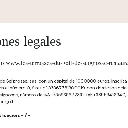
nes legales
tio www.les-terrasses-du-golf-de-seignosse-restaura
de Seignosse, sas, con un capital de 1000000 euros, inscrita 
on el número 0, Siret n° 83867731800019, con domicilio socia
ignosse, número de IVA: fr85838677318, tel: +33558416840, e
ce.golf
licación: - / -.