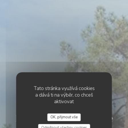
Tato stránka využívá cookies
a dává ti na výběr, co chceš
aktivovat
•
SEIGNOSSE
Les Terrasses Golf de
OK, přijmout vše
LES TERRASSES GOLF DE SEIGNOSSE
Odmítnout všechny cookies