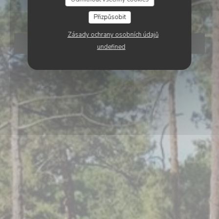
Seignosse
Přizpůsobit
Zásady ochrany osobních údajů
REZERVOVAT STŮL
undefined